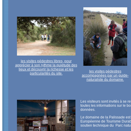
les visites pédestres libres, pour
apprécier à son rythme la quiétude des
lieux et découvrir la richesse et les
les visites pédestres
particularités du site.
accompagnées par un guide-
naturaliste du domaine.
Les visiteurs sont invités à se 
toutes les informations sur le b
données.
Le domaine de la Palissade es
Européenne de Tourisme Durable
soutien technique du Parc nat