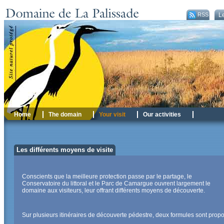
RSS
Le
Home
The domain
Your visit
Our activities
Les différents moyens de visite
Conscients que la meilleure protection passe par le partage, le
Conservatoire du littoral et le Parc de Camargue ouvrent largement le
domaine aux visiteurs, leur offrant différents moyens de découverte.
Sur plusieurs itinéraires de découverte pédestre, deux formules sont prop