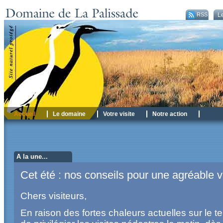
RSS
Le
RSS
Accueil
Le domaine
Votre visite
Notre action
A la une...
Cet été : nos conseils pour une agréable vi
Chers visiteurs,
En raison des fortes chaleurs actuelles sur le terr