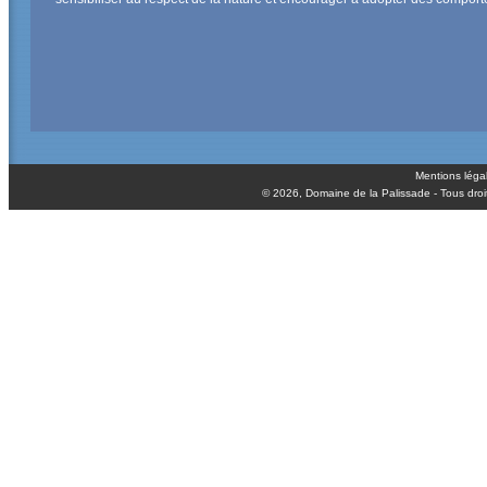
Mentions léga
© 2026,
Domaine de la Palissade
- Tous droi