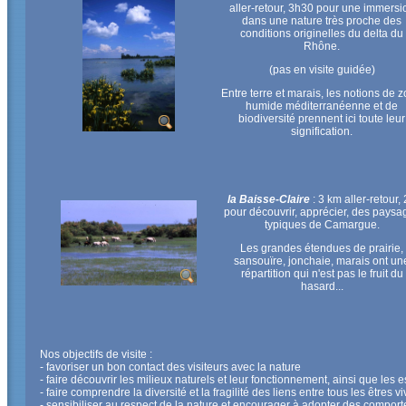
aller-retour, 3h30 pour une immersi
dans une nature très proche des
conditions originelles du delta du
Rhône.
(pas en visite guidée)
Entre terre et marais, les notions de 
humide méditerranéenne et de
biodiversité prennent ici toute leur
signification.
la Baisse-Claire
: 3 km aller-retour,
pour découvrir, apprécier, des paysa
typiques de Camargue.
Les grandes étendues de prairie,
sansouïre, jonchaie, marais ont un
répartition qui n'est pas le fruit du
hasard...
Nos objectifs de visite :
- favoriser un bon contact des visiteurs avec la nature
- faire découvrir les milieux naturels et leur fonctionnement, ainsi que les 
- faire comprendre la diversité et la fragilité des liens entre tous les êtres vi
- sensibiliser au respect de la nature et encourager à adopter des compor