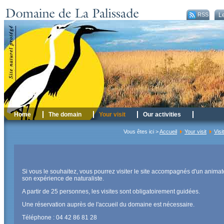
RSS
Le
Home
The domain
Your visit
Our activities
Vous êtes ici >
Accueil
Your visit
Visi
Si vous le souhaitez, vous pourrez visiter le site accompagnés d'un animate
son expérience de naturaliste.
A partir de 25 personnes, les visites sont obligatoirement guidées.
Une réservation auprès de l'accueil du domaine est nécessaire.
Téléphone : 04 42 86 81 28