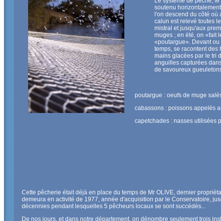
Le système de pêche, le c
soutenu horizontalement
l'on descend du côté où a
calun est relevé toutes l
mistral et jusqu'aux prem
muges ; en été, on «fait 
«poutargue». Devant ou 
temps, se racontent des 
mains glacées par le tri
anguilles capturées dan
de savoureux gueuletons
poutargue : oeufs de muge salé
cabassons : poissons appelés a
capetchades : nasses utilisées 
Cette pêcherie était déjà en place du temps de Mr OLIVE, dernier propriéta
demeura en activité de 1977, année d'acquisition par le Conservatoire, jusqu'
décennies pendant lesquelles 5 pêcheurs locaux se sont succédés...
De nos jours, et dans notre département, on dénombre seulement trois inst