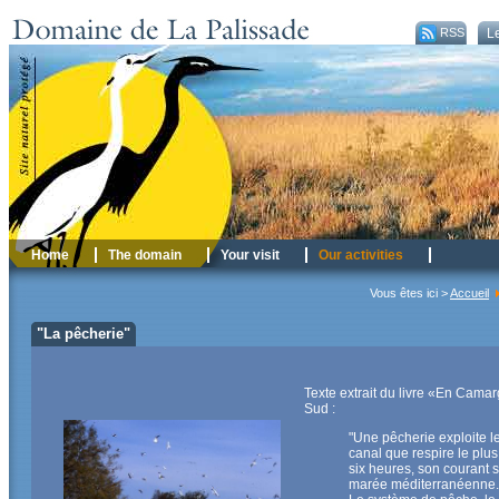
RSS
Le
Home
The domain
Your visit
Our activities
Vous êtes ici >
Accueil
"La pêcherie"
Texte extrait du livre «En Cama
Sud :
"Une pêcherie exploite l
canal que respire le plus
six heures, son courant s
marée méditerranéenne.