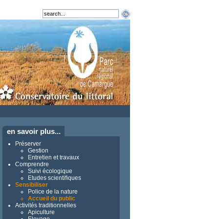
en savoir plus...
Préserver
Gestion
Entretien et travaux
Comprendre
Suivi écologique
Etudes scientifiques
Sensibiliser
Police de la nature
Accueil du public
Activités traditionnelles
Apiculture