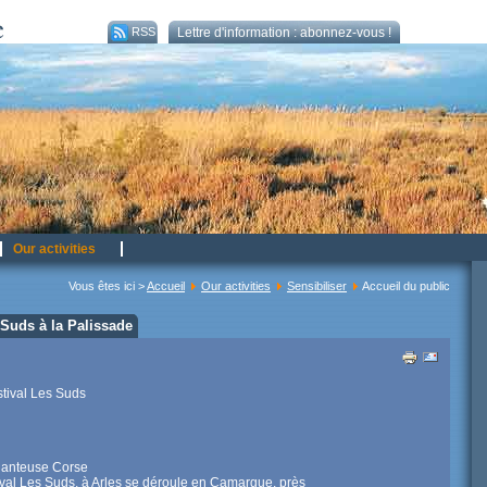
RSS
Lettre d'information : abonnez-vous !
Our activities
Vous êtes ici >
Accueil
Our activities
Sensibiliser
Accueil du public
 Suds à la Palissade
tival Les Suds
chanteuse Corse
tival Les Suds, à Arles se déroule en Camargue, près