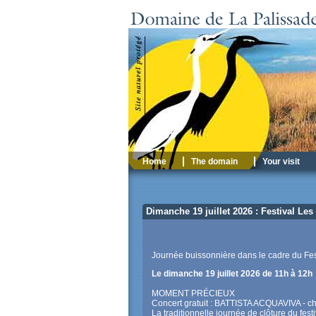
Home
The domain
Your visit
Dimanche 19 juillet 2026 : Festival Les
Journée buissonnière dans le cadre du Fes
Le dimanche 19 juillet 2026 de 11h à 12h
MOMENT PRÉCIEUX
Concert gratuit : BATTISTA ACQUAVIVA - 
La traditionnelle journée de clôture du fes