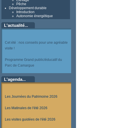
Elevage
Pêche
Développement durable
Introduction
Autonomie énergétique
L'actualité...
Cet été : nos conseils pour une agréable
visite !
Programme Grand public/éducatif du
Parc de Camargue
L'agenda...
Les Journées du Patrimoine 2026
Les Matinales de l'été 2026
Les visites guidées de l'été 2026