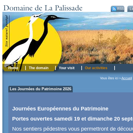
RSS
Le
Home
The domain
Your visit
Our activities
Vous êtes ici >
Accueil
Les Journées du Patrimoine 2026
Journées Européennes du Patrimoine
Portes ouvertes samedi 19 et dimanche 20 sep
Nos sentiers pédestres vous permettront de découv