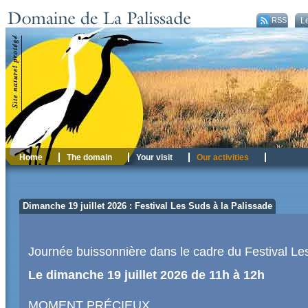
RSS
Le
Home
The domain
Your visit
Our activities
Dimanche 19 juillet 2026 : Festival Les Suds à la Palissade
Journée buissonnière dans le cadre du Festival L
Le dimanche 19 juillet 2026 de 11h à 12h
MOMENT PRÉCIEUX