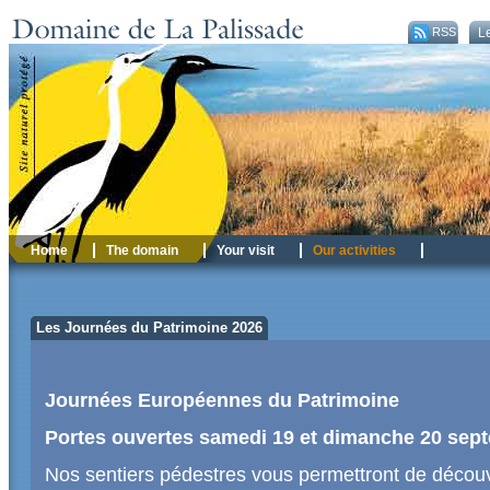
RSS
Le
Home
The domain
Your visit
Our activities
Les Journées du Patrimoine 2026
Journées Européennes du Patrimoine
Portes ouvertes samedi 19 et dimanche 20 sep
Nos sentiers pédestres vous permettront de découv