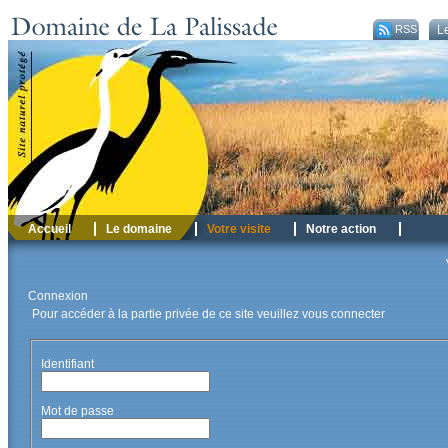
RSS
Le
Accueil
Le domaine
Votre visite
Notre action
Connexion
Pour accéder à la partie privée de ce site veuillez vous connecter
Identifiant
Mot de passe