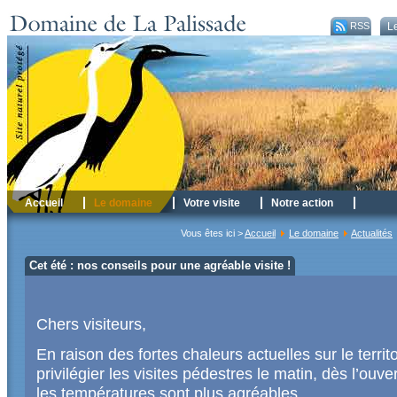
RSS
Le
Accueil
Le domaine
Votre visite
Notre action
Vous êtes ici >
Accueil
Le domaine
Actualités
Cet été : nos conseils pour une agréable visite !
Chers visiteurs,
En raison des fortes chaleurs actuelles sur le territo
privilégier les visites pédestres le matin, dès l’ouve
les températures sont plus agréables.