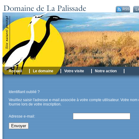
RSS
Le
Accueil
Le domaine
Votre visite
Notre action
Identifiant oublié ?
Veuillez saisir l'adresse e-mail associée à votre compte utilisateur. Votre nom 
fournie lors de votre inscription.
Adresse e-mail:
Envoyer