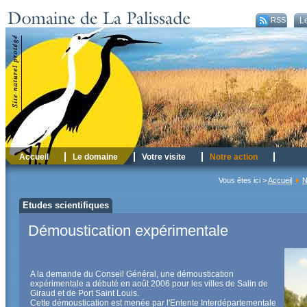
RSS
Le
RSS
Accueil
Le domaine
Votre visite
Notre action
Vous êtes ici >
Accueil
N
Etudes scientifiques
Démoustication expérimentale
A la demande du Conseil Général, une démoustication
expérimentale a débuté en août 2006 pour les villes de Salin de
Giraud et de Port Saint Louis.
Cette démoustication est menée par l'Entente Interdépartementale