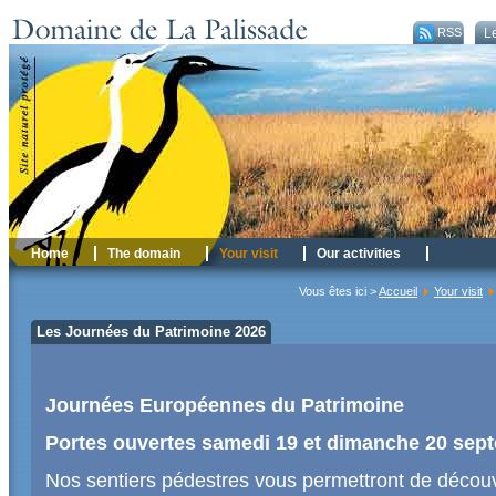
RSS
Le
Home
The domain
Your visit
Our activities
Vous êtes ici >
Accueil
Your visit
Les Journées du Patrimoine 2026
Journées Européennes du Patrimoine
Portes ouvertes samedi 19 et dimanche 20 sep
Nos sentiers pédestres vous permettront de découv