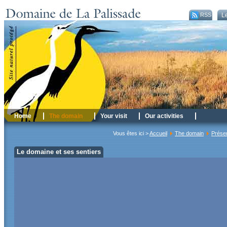
RSS
Le
Home
The domain
Your visit
Our activities
Vous êtes ici >
Accueil
The domain
Présen
Le domaine et ses sentiers