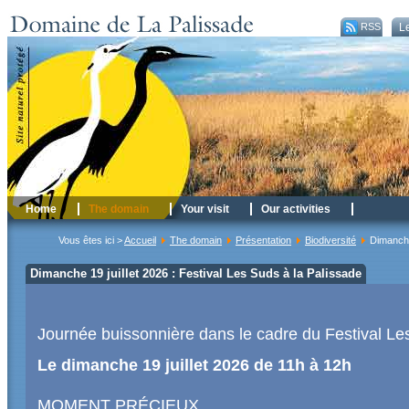
RSS
Le
Home
The domain
Your visit
Our activities
Vous êtes ici >
Accueil
The domain
Présentation
Biodiversité
Dimanche 
Dimanche 19 juillet 2026 : Festival Les Suds à la Palissade
Journée buissonnière dans le cadre du Festival L
Le dimanche 19 juillet 2026 de 11h à 12h
MOMENT PRÉCIEUX