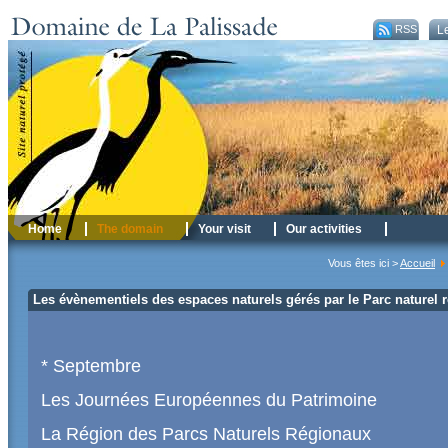
RSS
Le
Home
The domain
Your visit
Our activities
Vous êtes ici >
Accueil
Les évènementiels des espaces naturels gérés par le Parc naturel
* Septembre
Les Journées Européennes du Patrimoine
La Région des Parcs Naturels Régionaux