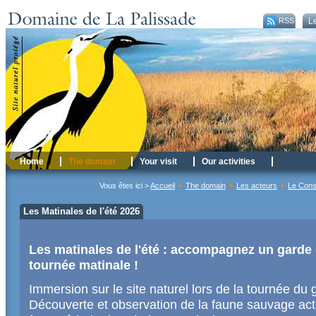
RSS
Le
Home
The domain
Your visit
Our activities
Vous êtes ici >
Accueil
The domain
Les acteurs
Le Conse
Les Matinales de l'été 2026
Les matinales de l'été : accompagnez un garde d
tournée matinale !
Immersion sur le site naturel lors de la tournée du g
Découverte et observation de la faune sauvage activ