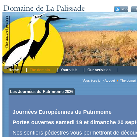
RSS
Le
Home
The domain
Your visit
Our activities
Vous êtes ici >
Accueil
The domai
Les Journées du Patrimoine 2026
Journées Européennes du Patrimoine
Portes ouvertes samedi 19 et dimanche 20 sep
Nos sentiers pédestres vous permettront de découv