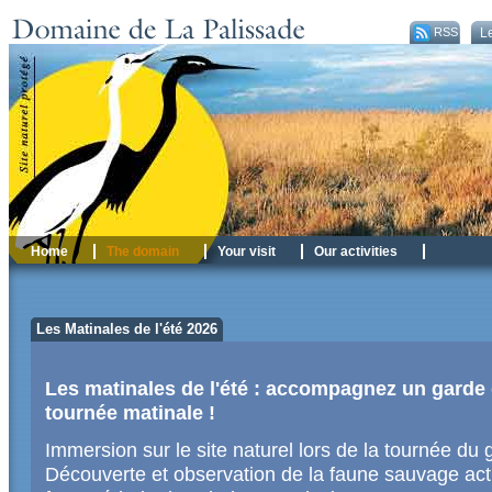
RSS
Le
Home
The domain
Your visit
Our activities
Les Matinales de l'été 2026
Les matinales de l'été : accompagnez un garde d
tournée matinale !
Immersion sur le site naturel lors de la tournée du g
Découverte et observation de la faune sauvage activ