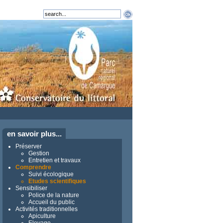
en savoir plus...
Préserver
Gestion
Entretien et travaux
Comprendre
Suivi écologique
Etudes scientifiques
Sensibiliser
Police de la nature
Accueil du public
Activités traditionnelles
Apiculture