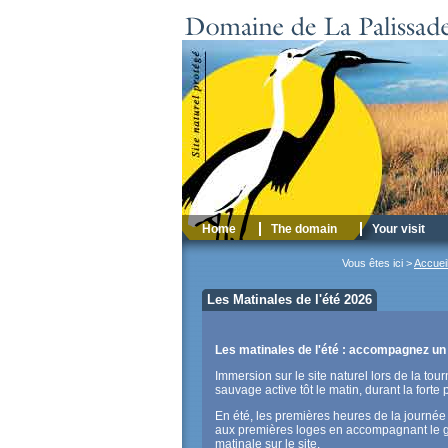
Home
The domain
Your visit
Vous êtes ici >
Accuei
Les Matinales de l'été 2026
Les matinales de l'été : accompagnez un g
Immersion sur le site naturel lors de la tou
sauvage active tôt le matin, durant la forte
En été, les premières heures de la journée
aux premières loges en accompagnant le gui
matinale sur le site.