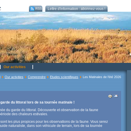
RSS
Lettre d'information : abonnez-vous !
Our activities
l
Our activities
Comprendre
Etudes scientifiques
Les Matinales de l'été 2026
arde du littoral lors de sa tournée matinale !
rnée du garde du littoral. Découverte et observation de la faune
 période des chaleurs estivales.
 sont les plus propices pour les observations de la faune. Vous serez
de naturaliste, dans son véhicule de terrain, lors de sa tournée