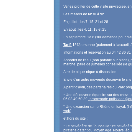
Venez profiter de cette visite privilégiée, 
Les mardis de 6h30 à 9h
En juillet : les 7, 15, 21 et 28
En août : les 4, 11, 18 et 25
En septembre : le 8 (sur demande pour d'a
Tarif
:15€/personne (paiement à l'accueil, 
Informations et réservation au 04 42 86 81
Apporter de l'eau (non potable sur place), 
marche, paire de jumelles conseillée (le gu
Aire de pique-nique à disposition
Envie d'un autre moyende découvrir le site
A partir d'avril, des partenaires du Parc pro
* Une découverte équestre sur des chevau
06 03 49 50 39
-promenade.palissade@out
* Une excursion sur le Rhône en kayak (I
web
)
et hors du site :
* Le belvédère de Tourvieille : ce belvédèr
piraterie datant du Moyen Age. Nouvel équ