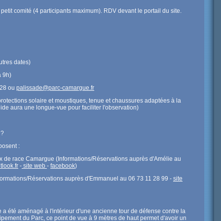
en petit comité (4 participants maximum). RDV devant le portail du site.
utres dates)
à 9h)
 28 ou
palissade@parc-camargue.fr
protections solaire et moustiques, tenue et chaussures adaptées à la
ide aura une longue-vue pour faciliter l'observation)
 ?
posent :
x de race Camargue (Informations/Réservations auprès d'Amélie au
look.fr
-
site web
-
facebook
)
nformations/Réservations auprès d'Emmanuel au 06 73 11 28 99 -
site
e a été aménagé à l'intérieur d'une ancienne tour de défense contre la
ipement du Parc, ce point de vue à 9 mètres de haut permet d'avoir un