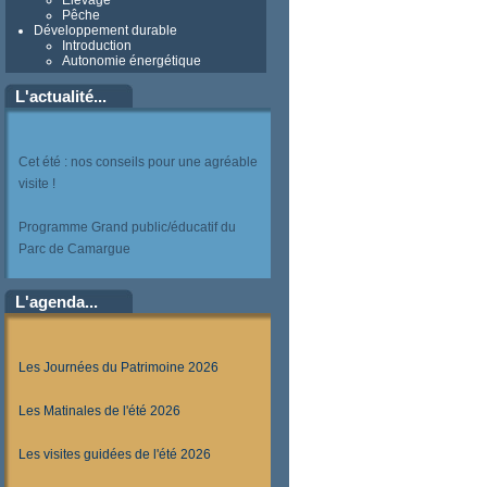
Elevage
Pêche
Développement durable
Introduction
Autonomie énergétique
L'actualité...
Cet été : nos conseils pour une agréable
visite !
Programme Grand public/éducatif du
Parc de Camargue
L'agenda...
Les Journées du Patrimoine 2026
Les Matinales de l'été 2026
Les visites guidées de l'été 2026