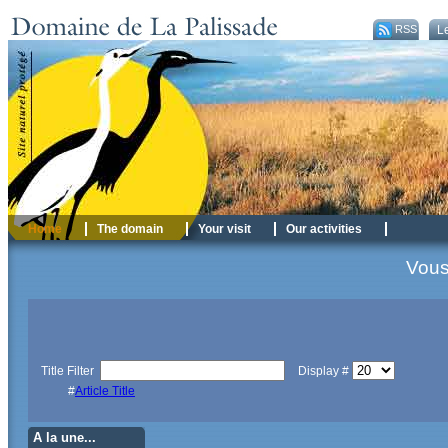
RSS
Le
RSS
Home
The domain
Your visit
Our activities
Vous
Title Filter
Display #
#
Article Title
A la une...