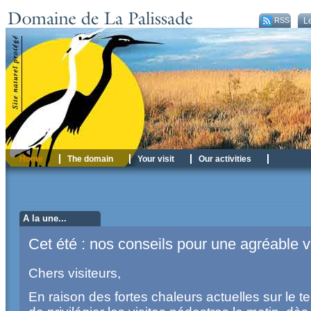
RSS
Le
RSS
Home
The domain
Your visit
Our activities
A la une...
Cet été : nos conseils pour une agréable vi
Chers visiteurs,
En raison des fortes chaleurs actuelles sur le terr