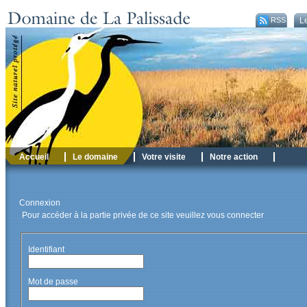
RSS
Le
Accueil
Le domaine
Votre visite
Notre action
Connexion
Pour accéder à la partie privée de ce site veuillez vous connecter
Identifiant
Mot de passe