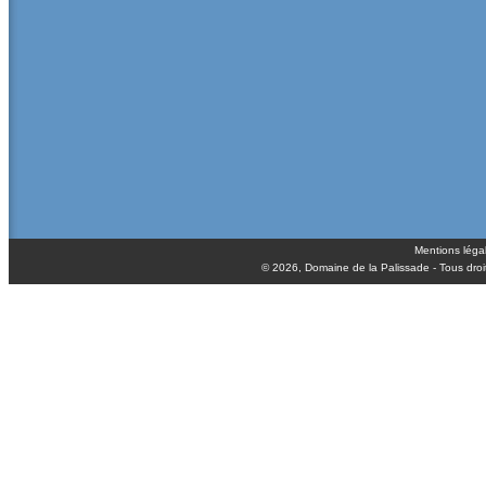
Mentions léga
© 2026,
Domaine de la Palissade
- Tous droi