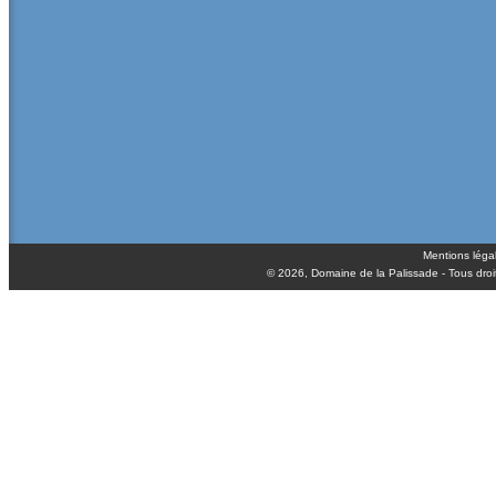
Mentions léga
© 2026,
Domaine de la Palissade
- Tous droi