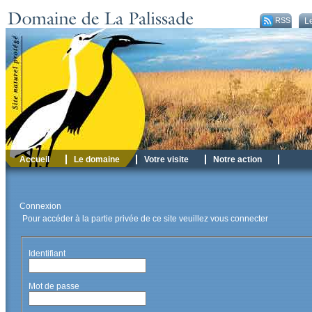
RSS
Le
Accueil
Le domaine
Votre visite
Notre action
Connexion
Pour accéder à la partie privée de ce site veuillez vous connecter
Identifiant
Mot de passe