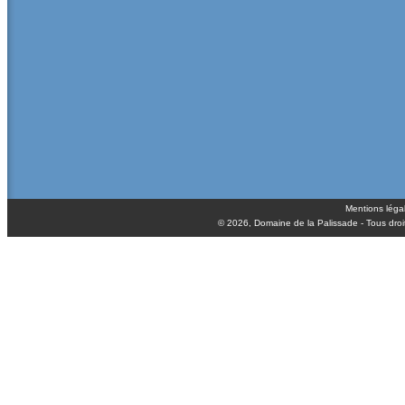
Mentions léga
© 2026,
Domaine de la Palissade
- Tous droi