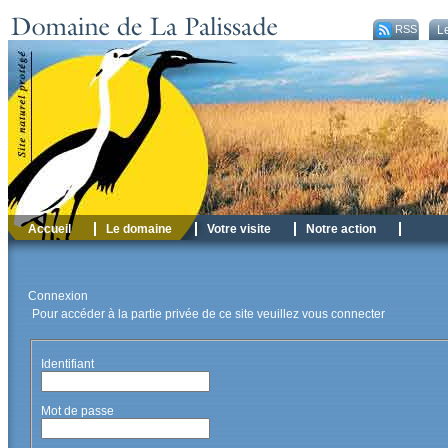
RSS
Le
Accueil
Le domaine
Votre visite
Notre action
Connexion
Pour accéder à la partie privée de ce site veuillez vous connecter
Identifiant
Mot de passe