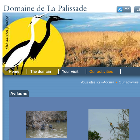
RSS
Le
Home
The domain
Your visit
Our activities
Vous êtes ici >
Accueil
Our activities
Avifaune