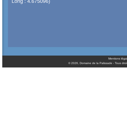
Long : 4.675096)
Mentions léga
© 2026,
Domaine de la Palissade
- Tous droi