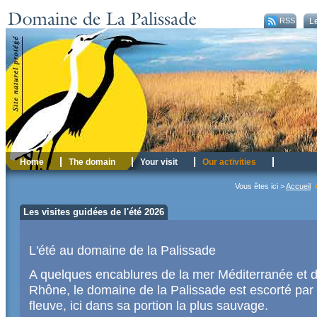
RSS
Le
Home
The domain
Your visit
Our activities
Vous êtes ici >
Accueil
Les visites guidées de l'été 2026
L'été au domaine de la Palissade
A quelques encablures de la mer Méditerranée et 
Rhône, le domaine de la Palissade est escorté par 
fleuve, ici dans sa portion la plus sauvage.