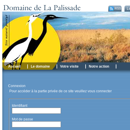
RSS
Le
Accueil
Le domaine
Votre visite
Notre action
Connexion
Pour accéder à la partie privée de ce site veuillez vous connecter
Identifiant
Mot de passe