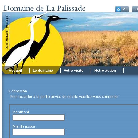
RSS
Le
Accueil
Le domaine
Votre visite
Notre action
Connexion
Pour accéder à la partie privée de ce site veuillez vous connecter
Identifiant
Mot de passe