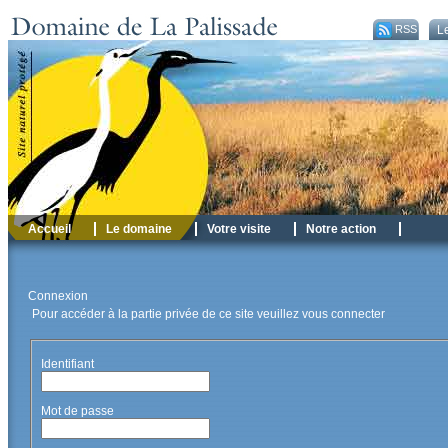
RSS
Le
Accueil
Le domaine
Votre visite
Notre action
Connexion
Pour accéder à la partie privée de ce site veuillez vous connecter
Identifiant
Mot de passe