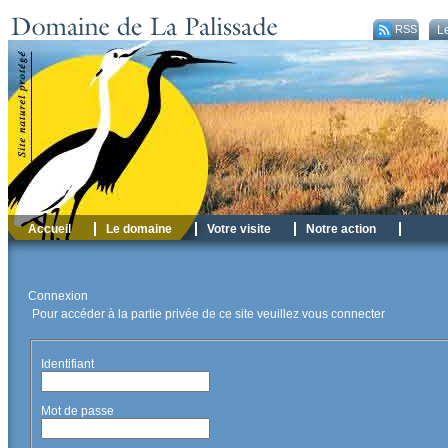
RSS
Le
Accueil
Le domaine
Votre visite
Notre action
Connexion
Pour accéder à la partie privée de ce site veuillez vous connecter
Identifiant
Mot de passe