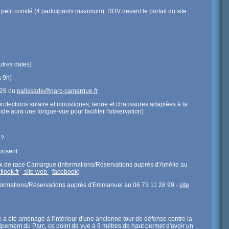
en petit comité (4 participants maximum). RDV devant le portail du site.
utres dates)
à 9h)
 28 ou
palissade@parc-camargue.fr
protections solaire et moustiques, tenue et chaussures adaptées à la
ide aura une longue-vue pour faciliter l'observation)
 ?
posent :
x de race Camargue (Informations/Réservations auprès d'Amélie au
look.fr
-
site web
-
facebook
)
nformations/Réservations auprès d'Emmanuel au 06 73 11 28 99 -
site
e a été aménagé à l'intérieur d'une ancienne tour de défense contre la
ipement du Parc, ce point de vue à 9 mètres de haut permet d'avoir un