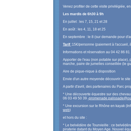
Venez profiter de cette visite privilégiée, 
Les mardis de 6h30 à 9h
En juillet : les 7, 15, 21 et 28
En août : les 4, 11, 18 et 25
En septembre : le 8 (sur demande pour d'a
Tarif
:15€/personne (paiement à l'accueil, 
Informations et réservation au 04 42 86 81
Apporter de l'eau (non potable sur place), 
marche, paire de jumelles conseillée (le gu
Aire de pique-nique à disposition
Envie d'un autre moyende découvrir le site
A partir d'avril, des partenaires du Parc pro
* Une découverte équestre sur des chevau
06 03 49 50 39
-promenade.palissade@out
* Une excursion sur le Rhône en kayak (I
web
)
et hors du site :
* Le belvédère de Tourvieille : ce belvédèr
piraterie datant du Moyen Age. Nouvel équ