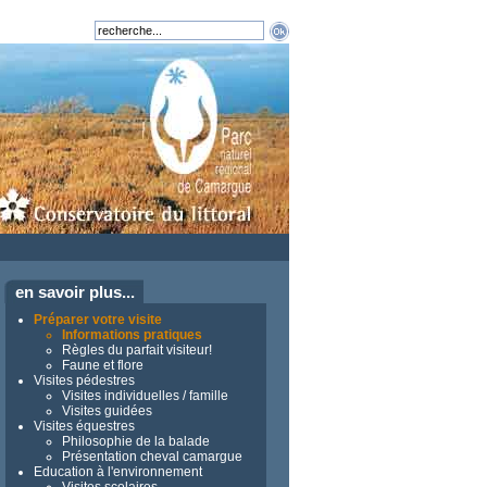
en savoir plus...
Préparer votre visite
Informations pratiques
Règles du parfait visiteur!
Faune et flore
Visites pédestres
Visites individuelles / famille
Visites guidées
Visites équestres
Philosophie de la balade
Présentation cheval camargue
Education à l'environnement