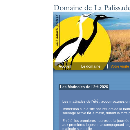
Accueil
Le domaine
Votre visite
Les Matinales de l'été 2026
Les matinales de l'été : accompagnez un g
Immersion sur le site naturel lors de la tou
sauvage active tôt le matin, durant la forte
En été, les premières heures de la journée
aux premières loges en accompagnant le gui
matinale sur le site.