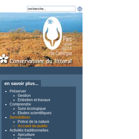
en savoir plus...
Préserver
Gestion
Entretien et travaux
Comprendre
Suivi écologique
Etudes scientifiques
Sensibiliser
Police de la nature
Accueil du public
Activités traditionnelles
Apiculture