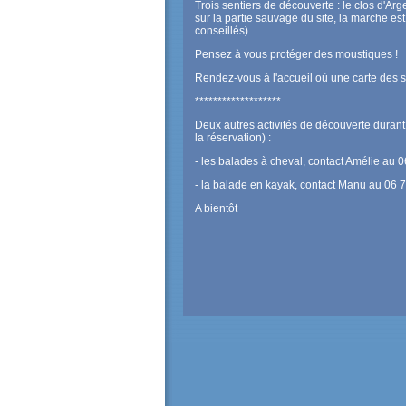
Trois sentiers de découverte : le clos d'Arg
sur la partie sauvage du site, la marche es
conseillés).
Pensez à vous protéger des moustiques !
Rendez-vous à l'accueil où une carte des s
*******************
Deux autres activités de découverte durant
la réservation) :
- les balades à cheval, contact Amélie au 
- la balade en kayak, contact Manu au 06 
A bientôt