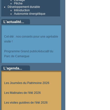
Elevage
Pêche
Développement durable
Introduction
Autonomie énergétique
L'actualité...
Cet été : nos conseils pour une agréable
visite !
Programme Grand public/éducatif du
Parc de Camargue
L'agenda...
Les Journées du Patrimoine 2026
Les Matinales de l'été 2026
Les visites guidées de l'été 2026