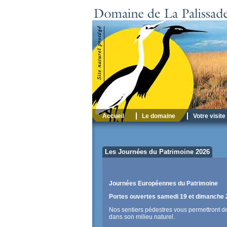
Accueil
Le domaine
Votre visite
Les Journées du Patrimoine 2026
Journées Européennes du Patrimoine
Portes ouvertes samedi 19 et dimanche 
Nos sentiers pédestres vous permettront d
dans son milieu naturel.