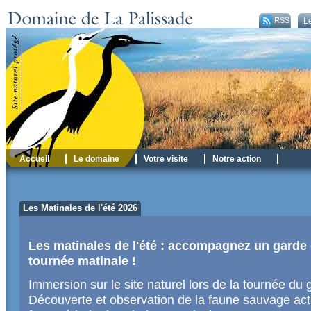
RSS
Le
Accueil
Le domaine
Votre visite
Notre action
Les Matinales de l'été 2026
Les matinales de l'été : accompagnez un garde d
tournée matinale !
Immersion sur le site naturel lors de la tournée du g
Découverte et observation de la faune sauvage activ