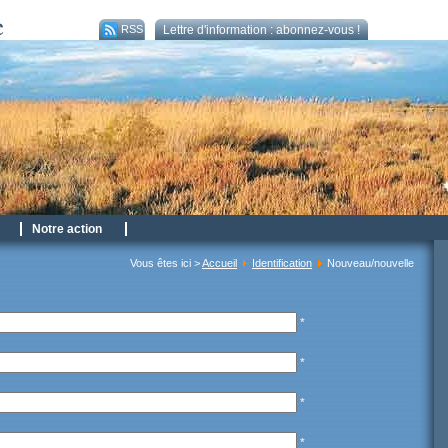
RSS
Lettre d'information : abonnez-vous !
Notre action
Vous êtes ici >
Accueil
Identification
Nouveau/nouvelle
*
*
*
*