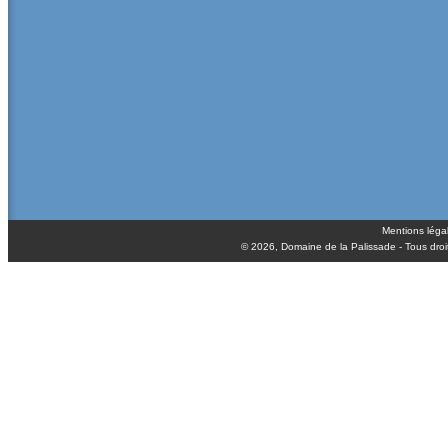
Mentions léga
© 2026,
Domaine de la Palissade
- Tous droi