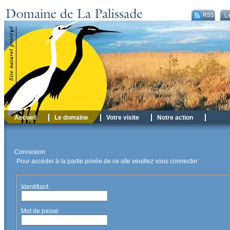
RSS
Le
Accueil
Le domaine
Votre visite
Notre action
Connexion
Pour accéder à la partie privée de ce site veuillez vous connecter
Identifiant
Mot de passe